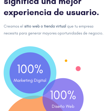
significa una mejor
experiencia de usuario.
Creamos el
sitio web o tienda virtual
que tu empresa
necesita para generar mayores oportunidades de negocio.
100
100
%
%
Marketing Digital
Soporte Técnico
100
%
Diseño Web